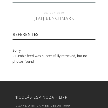
06/ 09/ 2019
[TAI] BENCHMARK
REFERENTES
Sorry:
- Tumblr feed was successfully retrieved, but no
photos found.
NICOLÁS ESPINOZA FILIPPI
JUGANDO EN LA WEB DESDE 1999