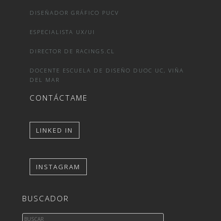
DISEÑADOR GRÁFICO PUCV
ESPECIALISTA UX/UI
DIRECTOR DE RACING5.CL
DOCENTE ESCUELA DE DISEÑO DUOC UC, VIÑA
DEL MAR
CONTÁCTAME
LINKED IN
INSTAGRAM
BUSCADOR