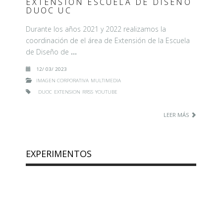
EXTENSIÓN ESCUELA DE DISEÑO
DUOC UC
Durante los años 2021 y 2022 realizamos la
coordinación de el área de Extensión de la Escuela
de Diseño de
…
12/ 03/ 2023
IMAGEN CORPORATIVA
MULTIMEDIA
DUOC
EXTENSION
RRSS
YOUTUBE
LEER MÁS
EXPERIMENTOS