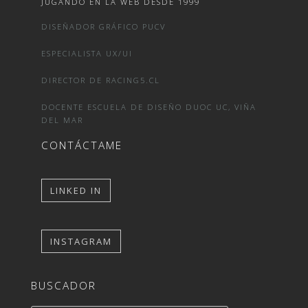
JUGANDO EN LA WEB DESDE 1999
DISEÑADOR GRÁFICO PUCV
ESPECIALISTA UX/UI
DIRECTOR DE RACING5.CL
DOCENTE ESCUELA DE DISEÑO DUOC UC, VIÑA
DEL MAR
CONTÁCTAME
LINKED IN
INSTAGRAM
BUSCADOR